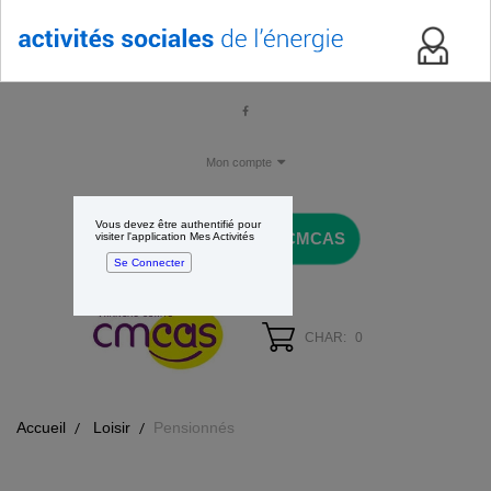
Mon compte
Vous devez être authentifié pour
Revenir sur votre CMCAS
visiter l'application Mes Activités
Se Connecter
CHAR:
0
Accueil
Loisir
Pensionnés