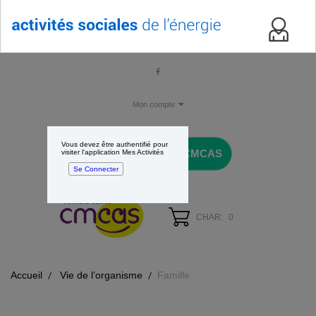
Mon compte
Vous devez être authentifié pour
Revenir sur votre CMCAS
visiter l'application Mes Activités
Se Connecter
CHAR:
0
Accueil
Vie de l’organisme
Famille